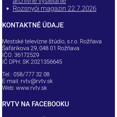
archívne vysielanie
Rozsnyói magazin 22.7.2026
KONTAKTNÉ ÚDAJE
Mestské televízne štúdio, s.r.o. Rožňava
Šafárikova 29, 048 01 Rožňava
IČO: 36172529
IČ DPH: SK 2021356645
Tel.: 058/777 32 08
E-mail: rvtv@rvtv.sk
Web: www.rvtv.sk
RVTV NA FACEBOOKU