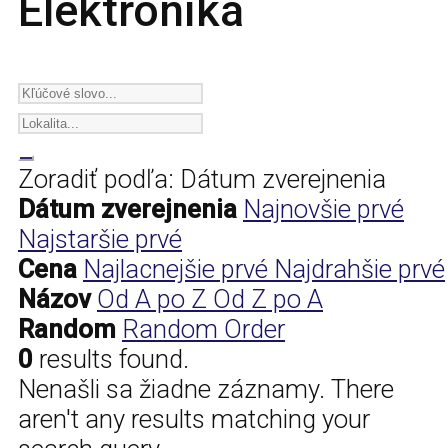
Elektronika
Zoradiť podľa:
Dátum zverejnenia
Dátum zverejnenia
Najnovšie prvé
Najstaršie prvé
Cena
Najlacnejšie prvé
Najdrahšie prvé
Názov
Od A po Z
Od Z po A
Random
Random Order
0
results found.
Nenašli sa žiadne záznamy.
There
aren't any results matching your