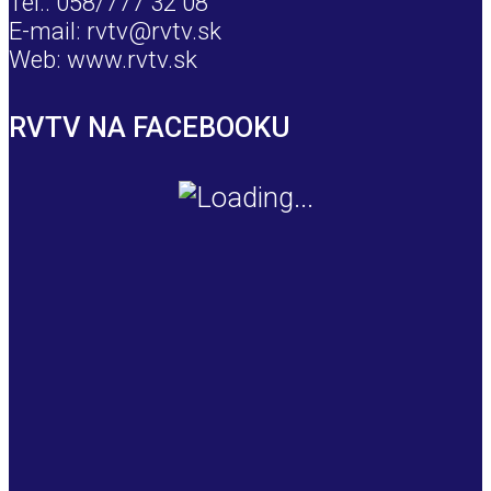
Tel.: 058/777 32 08
E-mail: rvtv@rvtv.sk
Web: www.rvtv.sk
RVTV NA FACEBOOKU