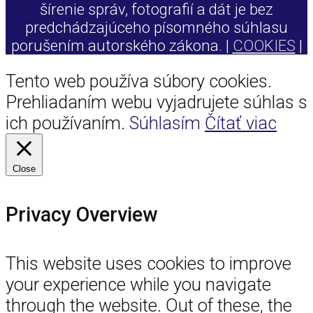
šírenie správ, fotografií a dát je bez
predchádzajúceho písomného súhlasu
porušením autorského zákona. |
COOKIES
|
Tento web používa súbory cookies.
Prehliadaním webu vyjadrujete súhlas s
ich používaním.
Súhlasím
Čítať viac
Close
Privacy Overview
This website uses cookies to improve
your experience while you navigate
through the website. Out of these, the