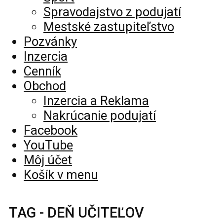
Spravodajstvo z podujatí
Mestské zastupiteľstvo
Pozvánky
Inzercia
Cenník
Obchod
Inzercia a Reklama
Nakrúcanie podujatí
Facebook
YouTube
Môj účet
Košík v menu
TAG - DEŇ UČITEĽOV