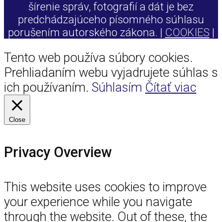
šírenie správ, fotografií a dát je bez
predchádzajúceho písomného súhlasu
porušením autorského zákona. |
COOKIES
|
Tento web používa súbory cookies.
Prehliadaním webu vyjadrujete súhlas s
ich používaním.
Súhlasím
Čítať viac
Close
Privacy Overview
This website uses cookies to improve
your experience while you navigate
through the website. Out of these, the