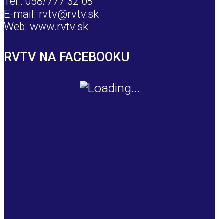
Tel.: 058/777 32 08
E-mail: rvtv@rvtv.sk
Web: www.rvtv.sk
RVTV NA FACEBOOKU