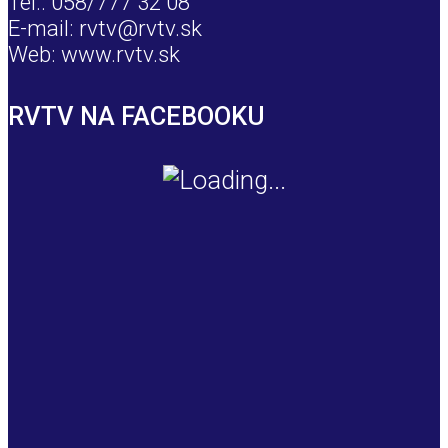
Tel.: 058/777 32 08
E-mail: rvtv@rvtv.sk
Web: www.rvtv.sk
RVTV NA FACEBOOKU