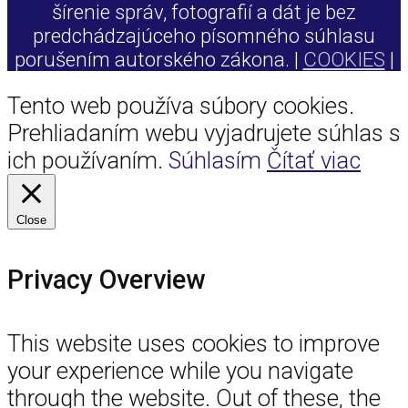
šírenie správ, fotografií a dát je bez
predchádzajúceho písomného súhlasu
porušením autorského zákona. |
COOKIES
|
Tento web používa súbory cookies.
Prehliadaním webu vyjadrujete súhlas s
ich používaním.
Súhlasím
Čítať viac
Close
Privacy Overview
This website uses cookies to improve
your experience while you navigate
through the website. Out of these, the