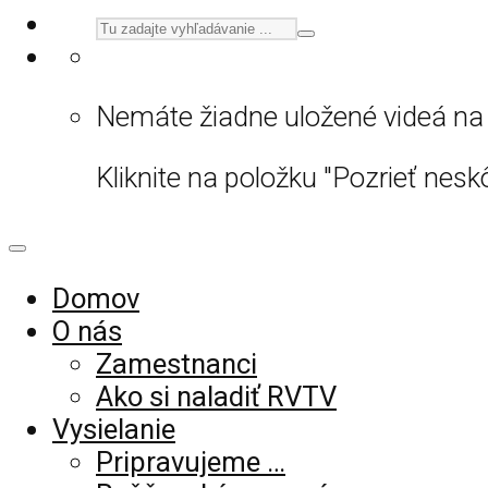
Nemáte žiadne uložené videá na 
Kliknite na položku "Pozrieť neskô
Domov
O nás
Zamestnanci
Ako si naladiť RVTV
Vysielanie
Pripravujeme …