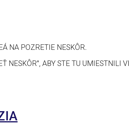
EÁ NA POZRETIE NESKÔR.
Ť NESKÔR", ABY STE TU UMIESTNILI V