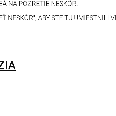
EÁ NA POZRETIE NESKÔR.
Ť NESKÔR", ABY STE TU UMIESTNILI V