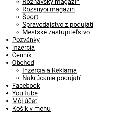
Rožňavský magazín
Rozsnyói magazin
Šport
Spravodajstvo z podujatí
Mestské zastupiteľstvo
Pozvánky
Inzercia
Cenník
Obchod
Inzercia a Reklama
Nakrúcanie podujatí
Facebook
YouTube
Môj účet
Košík v menu