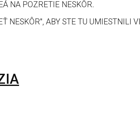
EÁ NA POZRETIE NESKÔR.
Ť NESKÔR", ABY STE TU UMIESTNILI V