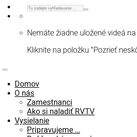
Nemáte žiadne uložené videá na 
Kliknite na položku "Pozrieť neskô
Domov
O nás
Zamestnanci
Ako si naladiť RVTV
Vysielanie
Pripravujeme …