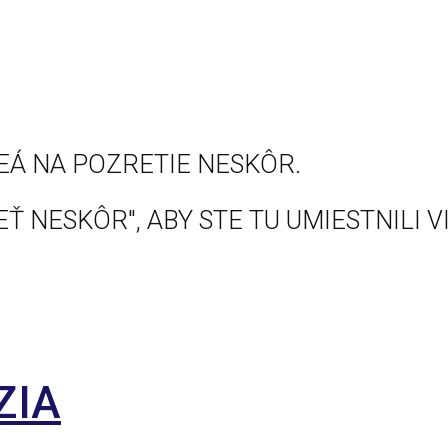
EÁ NA POZRETIE NESKÔR.
Ť NESKÔR", ABY STE TU UMIESTNILI V