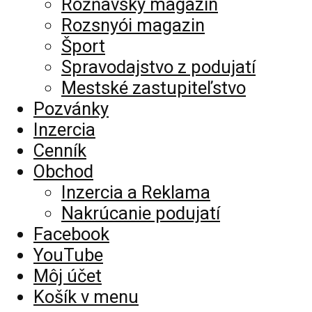
Rožňavský magazín
Rozsnyói magazin
Šport
Spravodajstvo z podujatí
Mestské zastupiteľstvo
Pozvánky
Inzercia
Cenník
Obchod
Inzercia a Reklama
Nakrúcanie podujatí
Facebook
YouTube
Môj účet
Košík v menu