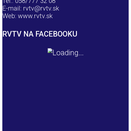
Tel.: 058/777 32 08
E-mail: rvtv@rvtv.sk
Web: www.rvtv.sk
RVTV NA FACEBOOKU