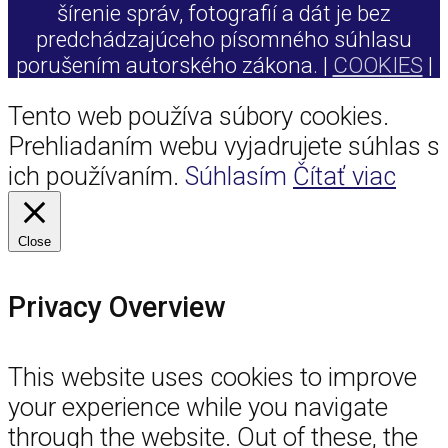
šírenie správ, fotografií a dát je bez
predchádzajúceho písomného súhlasu
porušením autorského zákona. |
COOKIES
|
Tento web používa súbory cookies.
Prehliadaním webu vyjadrujete súhlas s
ich používaním.
Súhlasím
Čítať viac
Close
Privacy Overview
This website uses cookies to improve
your experience while you navigate
through the website. Out of these, the