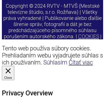
Copyright © 2024 RVTV - MTVŠ (Mestské
televízne štúdio, s.r.o. Rožňava) | Všetky
práva vyhradené | Publikovanie alebo ďalšie
šírenie správ, fotografií a dát je bez
predchádzajúceho písomného súhlasu
porušením autorského zákona. |
COOKIES
|
Tento web používa súbory cookies.
Prehliadaním webu vyjadrujete súhlas s
ich používaním.
Súhlasím
Čítať viac
Close
Privacy Overview