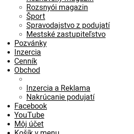
Rozsnyói magazin
Šport
Spravodajstvo z podujatí
Mestské zastupiteľstvo
Pozvánky
Inzercia
Cenník
Obchod
Inzercia a Reklama
Nakrúcanie podujatí
Facebook
YouTube
Môj účet
Košík v menu