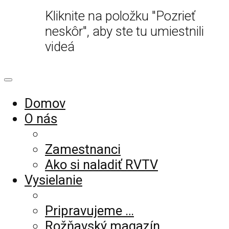
Kliknite na položku "Pozrieť
neskôr", aby ste tu umiestnili
videá
Domov
O nás
Zamestnanci
Ako si naladiť RVTV
Vysielanie
Pripravujeme …
Rožňavský magazín