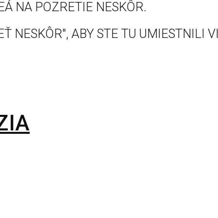
EÁ NA POZRETIE NESKÔR.
Ť NESKÔR", ABY STE TU UMIESTNILI V