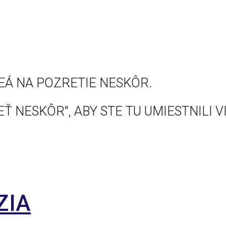
EÁ NA POZRETIE NESKÔR.
Ť NESKÔR", ABY STE TU UMIESTNILI V