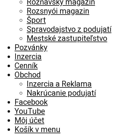
Rožňavský magazín
Rozsnyói magazin
Šport
Spravodajstvo z podujatí
Mestské zastupiteľstvo
Pozvánky
Inzercia
Cenník
Obchod
Inzercia a Reklama
Nakrúcanie podujatí
Facebook
YouTube
Môj účet
Košík v menu