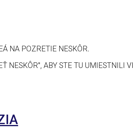
EÁ NA POZRETIE NESKÔR.
Ť NESKÔR", ABY STE TU UMIESTNILI V