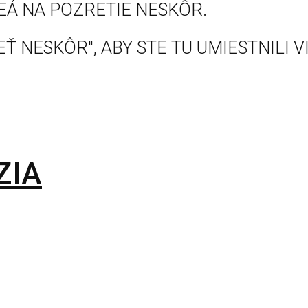
EÁ NA POZRETIE NESKÔR.
Ť NESKÔR", ABY STE TU UMIESTNILI V