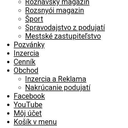
Rožňavský magazín
Rozsnyói magazin
Šport
Spravodajstvo z podujatí
Mestské zastupiteľstvo
Pozvánky
Inzercia
Cenník
Obchod
Inzercia a Reklama
Nakrúcanie podujatí
Facebook
YouTube
Môj účet
Košík v menu