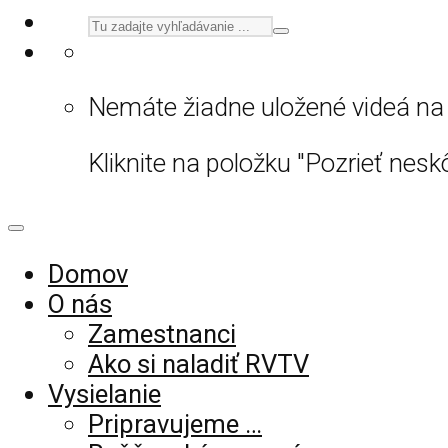
Nemáte žiadne uložené videá na 
Kliknite na položku "Pozrieť neskô
Domov
O nás
Zamestnanci
Ako si naladiť RVTV
Vysielanie
Pripravujeme …