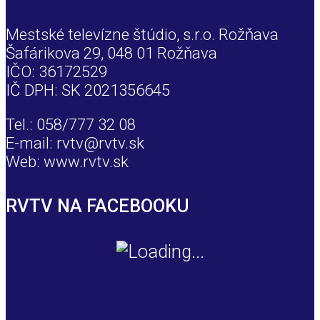
Mestské televízne štúdio, s.r.o. Rožňava
Šafárikova 29, 048 01 Rožňava
IČO: 36172529
IČ DPH: SK 2021356645
Tel.: 058/777 32 08
E-mail: rvtv@rvtv.sk
Web: www.rvtv.sk
RVTV NA FACEBOOKU