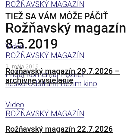
ROŽŇAVSKÝ MAGAZÍN
TIEŽ SA VÁM MÔŽE PÁČIŤ
Rožňavský magazín
8.5.2019
Video
ROŽŇAVSKÝ MAGAZÍN
9. mája 2019
Rožňavský magazín 29.7.2026 –
Pridať komentár
Pozrieť
archívne vysielanie
neskôr
Odstrániť
Režim kino
Video
ROŽŇAVSKÝ MAGAZÍN
Rožňavský magazín 22.7.2026