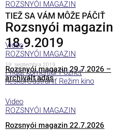
ROZSNYÓI MAGAZIN
TIEŽ SA VÁM MÔŽE PÁČIŤ
Rozsnyói magazin
18.9.2019
Video
ROZSNYÓI MAGAZIN
19. septembra 2019
Rozsnyói magazin 29.7.2026 –
Pridať komentár
Pozrieť
archivált adás
neskôr
Odstrániť
Režim kino
Video
ROZSNYÓI MAGAZIN
Rozsnyói magazin 22.7.2026