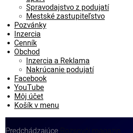
Spravodajstvo z podujatí
Mestské zastupiteľstvo
Pozvánky
Inzercia
Cenník
Obchod
Inzercia a Reklama
Nakrúcanie podujatí
Facebook
YouTube
Môj účet
Košík v menu
Predchádzajúce
Rozsnyói magazin