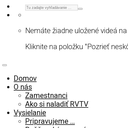
Nemáte žiadne uložené videá na 
Kliknite na položku "Pozrieť neskô
Domov
O nás
Zamestnanci
Ako si naladiť RVTV
Vysielanie
Pripravujeme …