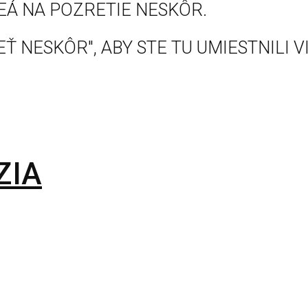
EÁ NA POZRETIE NESKÔR.
Ť NESKÔR", ABY STE TU UMIESTNILI V