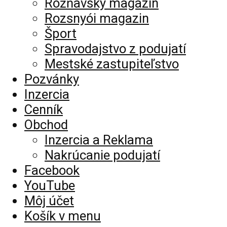
Rožňavský magazín
Rozsnyói magazin
Šport
Spravodajstvo z podujatí
Mestské zastupiteľstvo
Pozvánky
Inzercia
Cenník
Obchod
Inzercia a Reklama
Nakrúcanie podujatí
Facebook
YouTube
Môj účet
Košík v menu