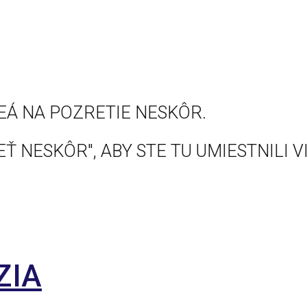
EÁ NA POZRETIE NESKÔR.
Ť NESKÔR", ABY STE TU UMIESTNILI V