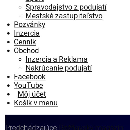
Spravodajstvo z podujatí
Mestské zastupiteľstvo
Pozvánky
Inzercia
Cenník
Obchod
Inzercia a Reklama
Nakrúcanie podujatí
Facebook
YouTube
Môj účet
Košík v menu
Predchádzajúce
Rožňavský magazín