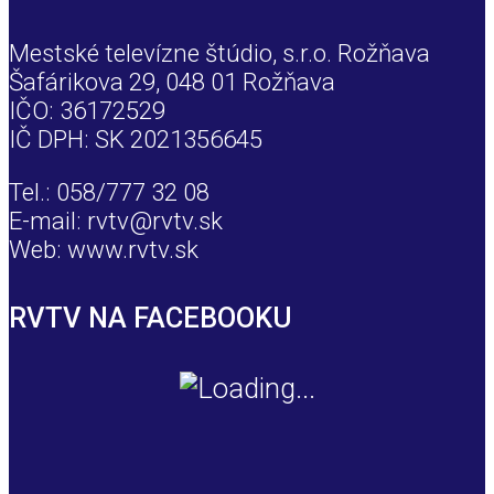
Mestské televízne štúdio, s.r.o. Rožňava
Šafárikova 29, 048 01 Rožňava
IČO: 36172529
IČ DPH: SK 2021356645
Tel.: 058/777 32 08
E-mail: rvtv@rvtv.sk
Web: www.rvtv.sk
RVTV NA FACEBOOKU