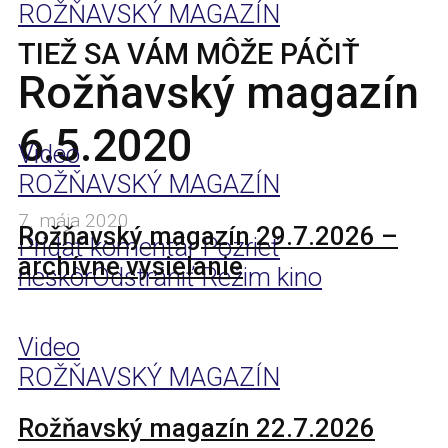
ROŽŇAVSKÝ MAGAZÍN
TIEŽ SA VÁM MÔŽE PÁČIŤ
Rožňavský magazín
6.5.2020
Video
ROŽŇAVSKÝ MAGAZÍN
7. mája 2020
Rožňavský magazín 29.7.2026 –
Pridať komentár
Pozrieť
archívne vysielanie
neskôr
Odstrániť
Režim kino
Video
ROŽŇAVSKÝ MAGAZÍN
Rožňavský magazín 22.7.2026