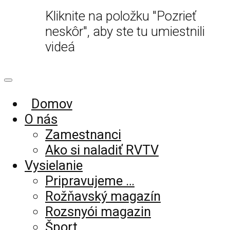
Kliknite na položku "Pozrieť
neskôr", aby ste tu umiestnili
videá
Domov
O nás
Zamestnanci
Ako si naladiť RVTV
Vysielanie
Pripravujeme …
Rožňavský magazín
Rozsnyói magazin
Šport