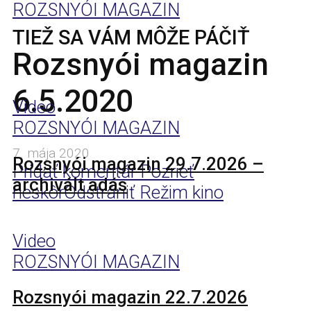
ROZSNYÓI MAGAZIN
TIEŽ SA VÁM MÔŽE PÁČIŤ
Rozsnyói magazin
6.5.2020
Video
ROZSNYÓI MAGAZIN
7. mája 2020
Rozsnyói magazin 29.7.2026 –
Pridať komentár
Pozrieť
archivált adás
neskôr
Odstrániť
Režim kino
Video
ROZSNYÓI MAGAZIN
Rozsnyói magazin 22.7.2026