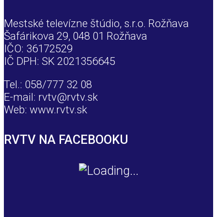
Mestské televízne štúdio, s.r.o. Rožňava
Šafárikova 29, 048 01 Rožňava
IČO: 36172529
IČ DPH: SK 2021356645
Tel.: 058/777 32 08
E-mail: rvtv@rvtv.sk
Web: www.rvtv.sk
RVTV NA FACEBOOKU