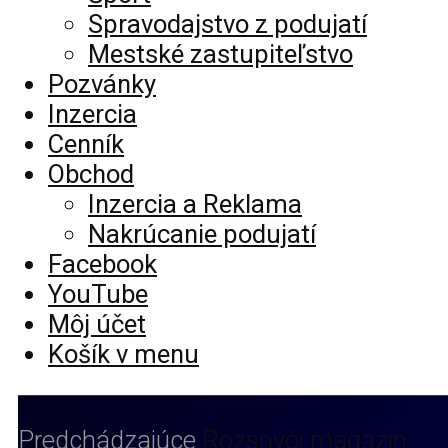
Spravodajstvo z podujatí
Mestské zastupiteľstvo
Pozvánky
Inzercia
Cenník
Obchod
Inzercia a Reklama
Nakrúcanie podujatí
Facebook
YouTube
Môj účet
Košík v menu
Predchádzajúce
Rozsnyói magazin