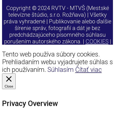
Copyright © 2024 RVTV - MTVŠ (Mestské
televízne štúdio, s.r.o. Rožňava) | Všetky
práva vyhradené | Publikovanie alebo ďalšie
šírenie správ, fotografií a dát je bez
predchádzajúceho písomného súhlasu
porušením autorského zákona. |
COOKIES
|
Tento web používa súbory cookies.
Prehliadaním webu vyjadrujete súhlas s
ich používaním.
Súhlasím
Čítať viac
Close
Privacy Overview