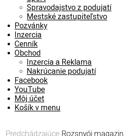
Spravodajstvo z podujatí
Mestské zastupiteľstvo
Pozvánky
Inzercia
Cenník
Obchod
Inzercia a Reklama
Nakrúcanie podujatí
Facebook
YouTube
Môj účet
Košík v menu
Predchádzajúce
Rozsnyói magazin