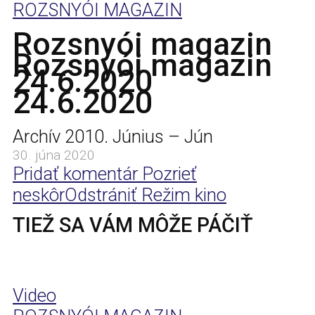
ROZSNYÓI MAGAZIN
Rozsnyói magazin
Rozsnyói magazin
24.6.2020
24.6.2020
Archív 2010. Június – Jún
30. júna 2020
Pridať komentár
Pozrieť
neskôr
Odstrániť
Režim kino
TIEŽ SA VÁM MÔŽE PÁČIŤ
Video