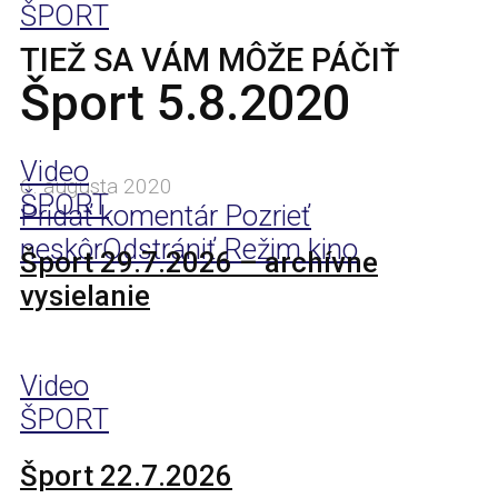
ŠPORT
TIEŽ SA VÁM MÔŽE PÁČIŤ
Šport 5.8.2020
Video
6. augusta 2020
ŠPORT
Pridať komentár
Pozrieť
neskôr
Odstrániť
Režim kino
Šport 29.7.2026 – archívne
vysielanie
Video
ŠPORT
Šport 22.7.2026