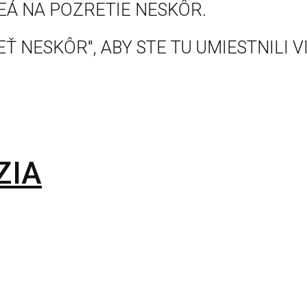
EÁ NA POZRETIE NESKÔR.
Ť NESKÔR", ABY STE TU UMIESTNILI V