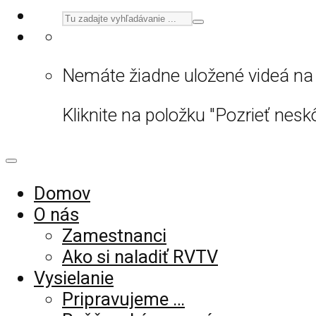
Nemáte žiadne uložené videá na 
Kliknite na položku "Pozrieť neskô
Domov
O nás
Zamestnanci
Ako si naladiť RVTV
Vysielanie
Pripravujeme …