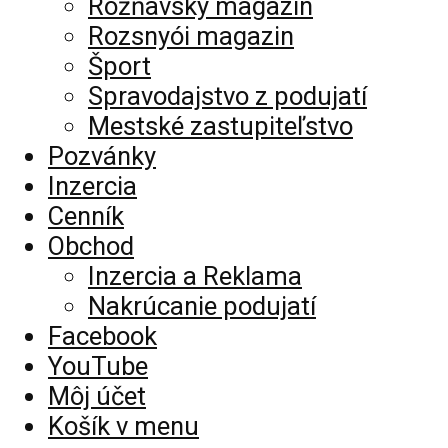
Rožňavský magazín
Rozsnyói magazin
Šport
Spravodajstvo z podujatí
Mestské zastupiteľstvo
Pozvánky
Inzercia
Cenník
Obchod
Inzercia a Reklama
Nakrúcanie podujatí
Facebook
YouTube
Môj účet
Košík v menu