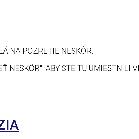
EÁ NA POZRETIE NESKÔR.
Ť NESKÔR", ABY STE TU UMIESTNILI V