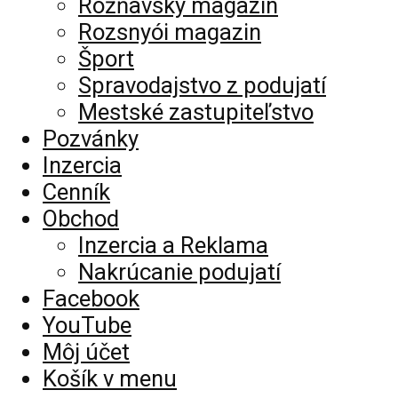
Rožňavský magazín
Rozsnyói magazin
Šport
Spravodajstvo z podujatí
Mestské zastupiteľstvo
Pozvánky
Inzercia
Cenník
Obchod
Inzercia a Reklama
Nakrúcanie podujatí
Facebook
YouTube
Môj účet
Košík v menu