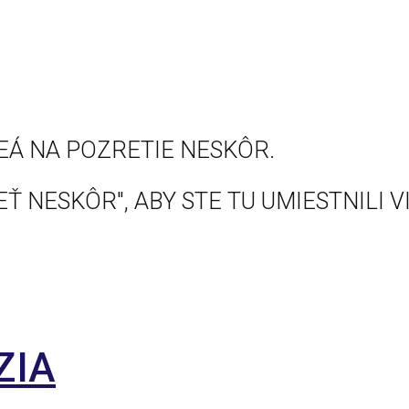
EÁ NA POZRETIE NESKÔR.
Ť NESKÔR", ABY STE TU UMIESTNILI V