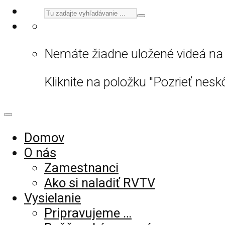
Nemáte žiadne uložené videá na 
Kliknite na položku "Pozrieť neskô
Domov
O nás
Zamestnanci
Ako si naladiť RVTV
Vysielanie
Pripravujeme …