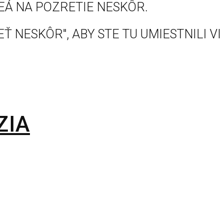
EÁ NA POZRETIE NESKÔR.
Ť NESKÔR", ABY STE TU UMIESTNILI V