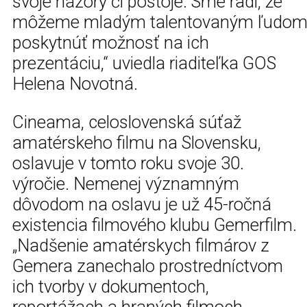
svoje názory či postoje. Sme radi, že
môžeme mladým talentovaným ľudo
poskytnúť možnosť na ich
prezentáciu,“ uviedla riaditeľka GOS
Helena Novotná.
Cineama, celoslovenská súťaž
amatérskeho filmu na Slovensku,
oslavuje v tomto roku svoje 30.
výročie. Nemenej významným
dôvodom na oslavu je už 45-ročná
existencia filmového klubu Gemerfilm.
„Nadšenie amatérskych filmárov z
Gemera zanechalo prostredníctvom
ich tvorby v dokumentoch,
reportážach a hraných filmoch