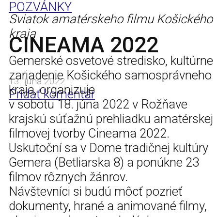
POZVÁNKY
Sviatok amatérskeho filmu Košického
kraja
CINEAMA 2022
Gemerské osvetové stredisko, kultúrne
zariadenie Košického samosprávneho
13. júna 2022
kraja, organizuje
Pridať komentár
v sobotu 18. júna 2022 v Rožňave
krajskú súťažnú prehliadku amatérskej
filmovej tvorby Cineama 2022.
Uskutoční sa v Dome tradičnej kultúry
Gemera (Betliarska 8) a ponúkne 23
filmov rôznych žánrov.
Návštevníci si budú môcť pozrieť
dokumenty, hrané a animované filmy,