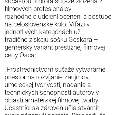
súčasťou. Porota súťaže zložená z
filmových profesionálov
rozhodne o udelení ocenení a postupe
na celoslovenské kolo. Víťazi v
jednotlivých kategóriách už
tradične získajú sošku Goskara –
gemerský variant prestížnej filmovej
ceny Oscar.
„Prostredníctvom súťaže vytvárame
priestor na rozvíjanie záujmov,
umeleckej tvorivosti, nadania a
technických schopností autorov v
oblasti amatérskej filmovej tvorby.
Účastníci sa zároveň učia stvárniť