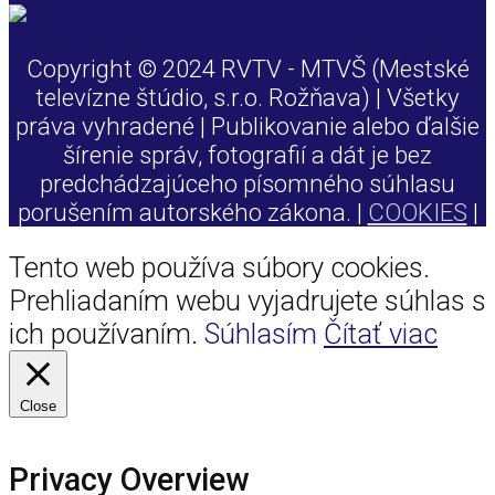
Copyright © 2024 RVTV - MTVŠ (Mestské
televízne štúdio, s.r.o. Rožňava) | Všetky
práva vyhradené | Publikovanie alebo ďalšie
šírenie správ, fotografií a dát je bez
predchádzajúceho písomného súhlasu
porušením autorského zákona. |
COOKIES
|
Tento web používa súbory cookies.
Prehliadaním webu vyjadrujete súhlas s
ich používaním.
Súhlasím
Čítať viac
Close
Privacy Overview