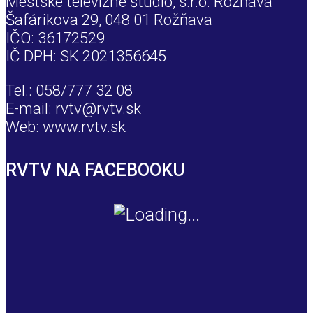
Mestské televízne štúdio, s.r.o. Rožňava
Šafárikova 29, 048 01 Rožňava
IČO: 36172529
IČ DPH: SK 2021356645
Tel.: 058/777 32 08
E-mail: rvtv@rvtv.sk
Web: www.rvtv.sk
RVTV NA FACEBOOKU