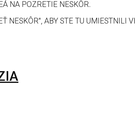
EÁ NA POZRETIE NESKÔR.
Ť NESKÔR", ABY STE TU UMIESTNILI V