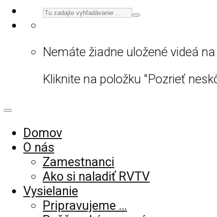
Nemáte žiadne uložené videá na 
Kliknite na položku "Pozrieť neskô
Domov
O nás
Zamestnanci
Ako si naladiť RVTV
Vysielanie
Pripravujeme …