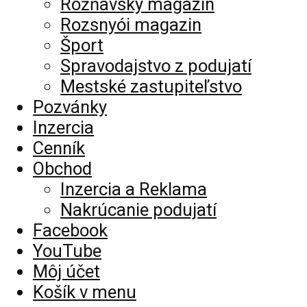
Rožňavský magazín
Rozsnyói magazin
Šport
Spravodajstvo z podujatí
Mestské zastupiteľstvo
Pozvánky
Inzercia
Cenník
Obchod
Inzercia a Reklama
Nakrúcanie podujatí
Facebook
YouTube
Môj účet
Košík v menu