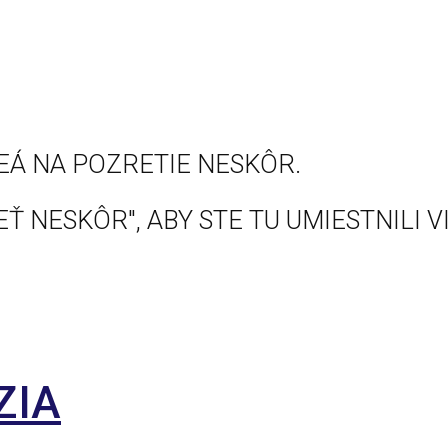
EÁ NA POZRETIE NESKÔR.
Ť NESKÔR", ABY STE TU UMIESTNILI V