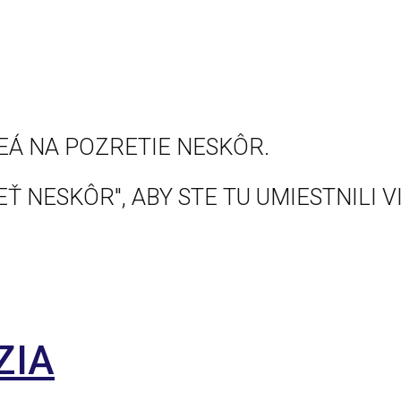
EÁ NA POZRETIE NESKÔR.
Ť NESKÔR", ABY STE TU UMIESTNILI V