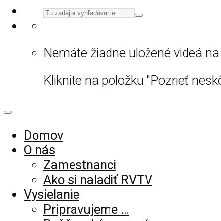
Nemáte žiadne uložené videá na 
Kliknite na položku "Pozrieť neskô
Domov
O nás
Zamestnanci
Ako si naladiť RVTV
Vysielanie
Pripravujeme …