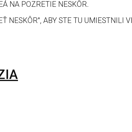
EÁ NA POZRETIE NESKÔR.
Ť NESKÔR", ABY STE TU UMIESTNILI V