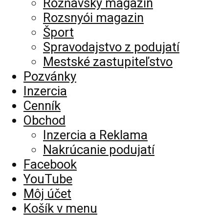
Rožňavský magazín
Rozsnyói magazin
Šport
Spravodajstvo z podujatí
Mestské zastupiteľstvo
Pozvánky
Inzercia
Cenník
Obchod
Inzercia a Reklama
Nakrúcanie podujatí
Facebook
YouTube
Môj účet
Košík v menu