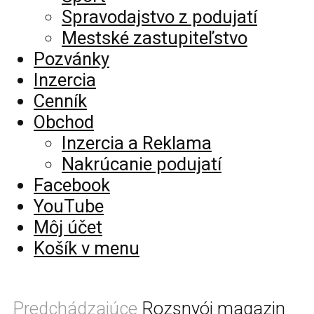
Spravodajstvo z podujatí
Mestské zastupiteľstvo
Pozvánky
Inzercia
Cenník
Obchod
Inzercia a Reklama
Nakrúcanie podujatí
Facebook
YouTube
Môj účet
Košík v menu
Predchádzajúce
Rozsnyói magazin