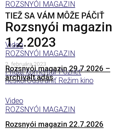
ROZSNYÓI MAGAZIN
TIEŽ SA VÁM MÔŽE PÁČIŤ
Rozsnyói magazin
1.2.2023
Video
ROZSNYÓI MAGAZIN
2. februára 2023
Rozsnyói magazin 29.7.2026 –
Pridať komentár
Pozrieť
archivált adás
neskôr
Odstrániť
Režim kino
Video
ROZSNYÓI MAGAZIN
Rozsnyói magazin 22.7.2026