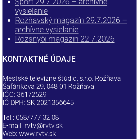
Šport 29.7.2026 – archívne
vysielanie
Rožňavský magazín 29.7.2026 –
archívne vysielanie
Rozsnyói magazin 22.7.2026
KONTAKTNÉ ÚDAJE
Mestské televízne štúdio, s.r.o. Rožňava
Šafárikova 29, 048 01 Rožňava
IČO: 36172529
IČ DPH: SK 2021356645
Tel.: 058/777 32 08
E-mail: rvtv@rvtv.sk
Web: www.rvtv.sk