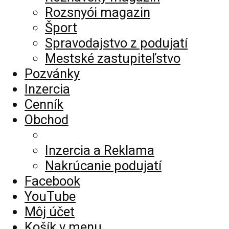
Rozsnyói magazin
Šport
Spravodajstvo z podujatí
Mestské zastupiteľstvo
Pozvánky
Inzercia
Cenník
Obchod
Inzercia a Reklama
Nakrúcanie podujatí
Facebook
YouTube
Môj účet
Košík v menu