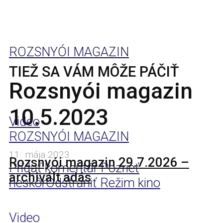
ROZSNYÓI MAGAZIN
TIEŽ SA VÁM MÔŽE PÁČIŤ
Rozsnyói magazin
10.5.2023
Video
ROZSNYÓI MAGAZIN
11. mája 2023
Rozsnyói magazin 29.7.2026 –
Pridať komentár
Pozrieť
archivált adás
neskôr
Odstrániť
Režim kino
Video