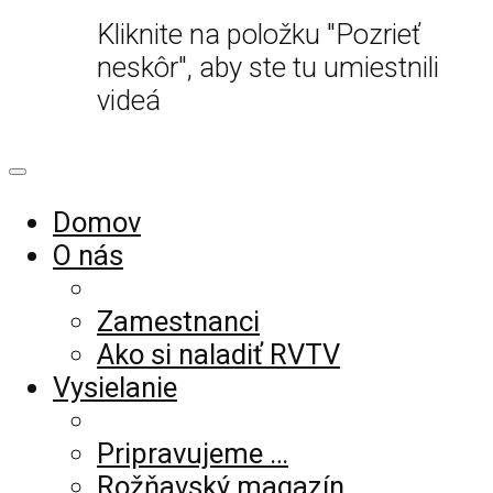
Kliknite na položku "Pozrieť
neskôr", aby ste tu umiestnili
videá
Domov
O nás
Zamestnanci
Ako si naladiť RVTV
Vysielanie
Pripravujeme …
Rožňavský magazín