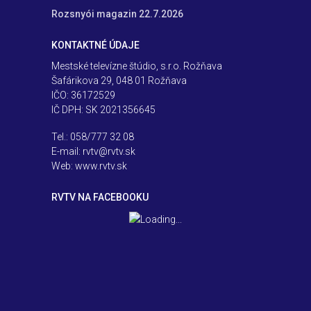
Rozsnyói magazin 22.7.2026
KONTAKTNÉ ÚDAJE
Mestské televízne štúdio, s.r.o. Rožňava
Šafárikova 29, 048 01 Rožňava
IČO: 36172529
IČ DPH: SK 2021356645
Tel.: 058/777 32 08
E-mail: rvtv@rvtv.sk
Web: www.rvtv.sk
RVTV NA FACEBOOKU