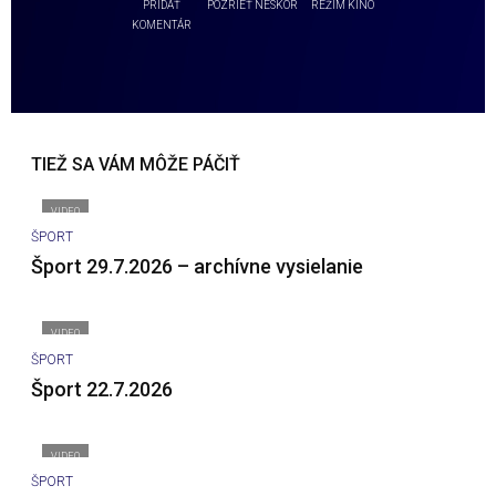
PRIDAŤ
POZRIEŤ NESKÔR
REŽIM KINO
KOMENTÁR
TIEŽ SA VÁM MÔŽE PÁČIŤ
VIDEO
ŠPORT
Šport 29.7.2026 – archívne vysielanie
VIDEO
ŠPORT
Šport 22.7.2026
VIDEO
ŠPORT