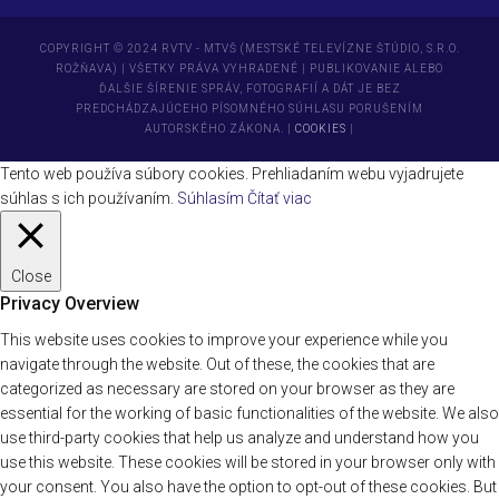
COPYRIGHT © 2024 RVTV - MTVŠ (MESTSKÉ TELEVÍZNE ŠTÚDIO, S.R.O.
ROŽŇAVA) | VŠETKY PRÁVA VYHRADENÉ | PUBLIKOVANIE ALEBO
ĎALŠIE ŠÍRENIE SPRÁV, FOTOGRAFIÍ A DÁT JE BEZ
PREDCHÁDZAJÚCEHO PÍSOMNÉHO SÚHLASU PORUŠENÍM
AUTORSKÉHO ZÁKONA. |
COOKIES
|
Tento web používa súbory cookies. Prehliadaním webu vyjadrujete
súhlas s ich používaním.
Súhlasím
Čítať viac
Close
Privacy Overview
This website uses cookies to improve your experience while you
navigate through the website. Out of these, the cookies that are
categorized as necessary are stored on your browser as they are
essential for the working of basic functionalities of the website. We also
use third-party cookies that help us analyze and understand how you
use this website. These cookies will be stored in your browser only with
your consent. You also have the option to opt-out of these cookies. But