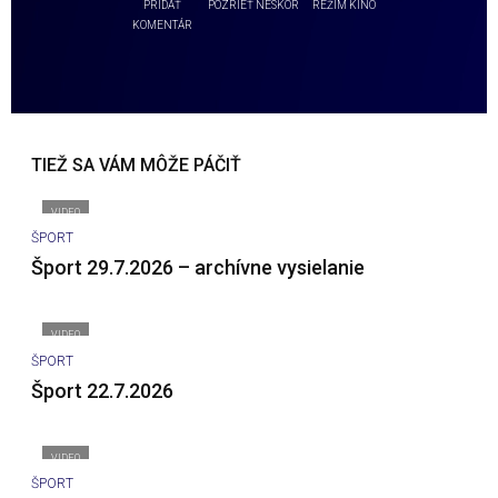
PRIDAŤ
POZRIEŤ NESKÔR
REŽIM KINO
KOMENTÁR
TIEŽ SA VÁM MÔŽE PÁČIŤ
VIDEO
ŠPORT
Šport 29.7.2026 – archívne vysielanie
VIDEO
ŠPORT
Šport 22.7.2026
VIDEO
ŠPORT