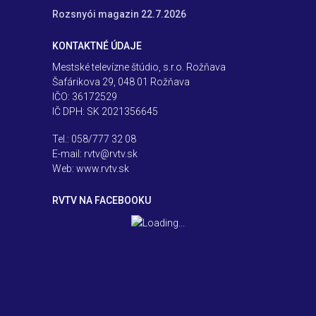
Rozsnyói magazin 22.7.2026
KONTAKTNÉ ÚDAJE
Mestské televízne štúdio, s.r.o. Rožňava
Šafárikova 29, 048 01 Rožňava
IČO: 36172529
IČ DPH: SK 2021356645
Tel.: 058/777 32 08
E-mail: rvtv@rvtv.sk
Web: www.rvtv.sk
RVTV NA FACEBOOKU