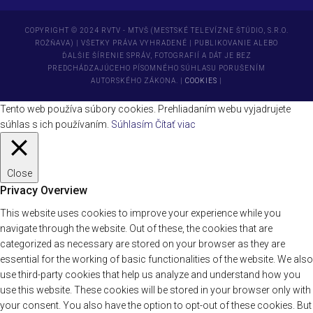
COPYRIGHT © 2024 RVTV - MTVŠ (MESTSKÉ TELEVÍZNE ŠTÚDIO, S.R.O.
ROŽŇAVA) | VŠETKY PRÁVA VYHRADENÉ | PUBLIKOVANIE ALEBO
ĎALŠIE ŠÍRENIE SPRÁV, FOTOGRAFIÍ A DÁT JE BEZ
PREDCHÁDZAJÚCEHO PÍSOMNÉHO SÚHLASU PORUŠENÍM
AUTORSKÉHO ZÁKONA. |
COOKIES
|
Tento web používa súbory cookies. Prehliadaním webu vyjadrujete
súhlas s ich používaním.
Súhlasím
Čítať viac
Close
Privacy Overview
This website uses cookies to improve your experience while you
navigate through the website. Out of these, the cookies that are
categorized as necessary are stored on your browser as they are
essential for the working of basic functionalities of the website. We also
use third-party cookies that help us analyze and understand how you
use this website. These cookies will be stored in your browser only with
your consent. You also have the option to opt-out of these cookies. But