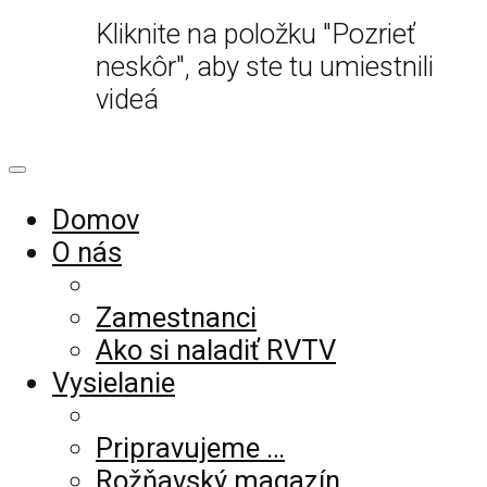
Kliknite na položku "Pozrieť
neskôr", aby ste tu umiestnili
videá
Domov
O nás
Zamestnanci
Ako si naladiť RVTV
Vysielanie
Pripravujeme …
Rožňavský magazín