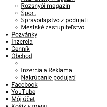
Rozsnyói magazin
Šport
Spravodajstvo z podujatí
Mestské zastupiteľstvo
Pozvánky
Inzercia
Cenník
Obchod
Inzercia a Reklama
Nakrúcanie podujatí
Facebook
YouTube
Môj účet
Košík v menu