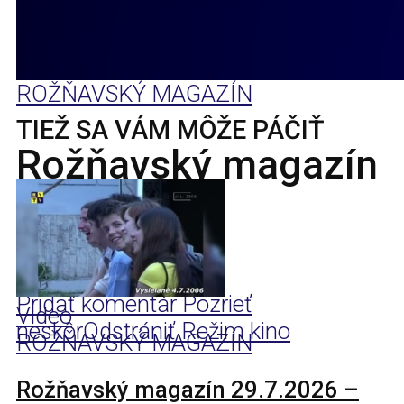
ROŽŇAVSKÝ MAGAZÍN
TIEŽ SA VÁM MÔŽE PÁČIŤ
Rožňavský magazín
10.7.2024
11. júla 2024
Pridať komentár
Pozrieť
Video
neskôr
Odstrániť
Režim kino
ROŽŇAVSKÝ MAGAZÍN
Rožňavský magazín 29.7.2026 –