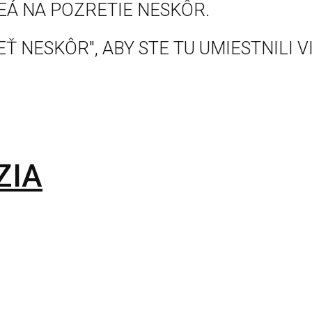
EÁ NA POZRETIE NESKÔR.
Ť NESKÔR", ABY STE TU UMIESTNILI V