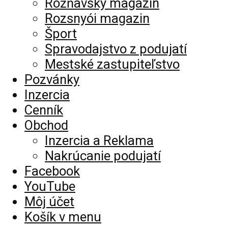
Rožňavský magazín
Rozsnyói magazin
Šport
Spravodajstvo z podujatí
Mestské zastupiteľstvo
Pozvánky
Inzercia
Cenník
Obchod
Inzercia a Reklama
Nakrúcanie podujatí
Facebook
YouTube
Môj účet
Košík v menu