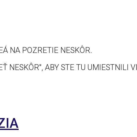
EÁ NA POZRETIE NESKÔR.
Ť NESKÔR", ABY STE TU UMIESTNILI V