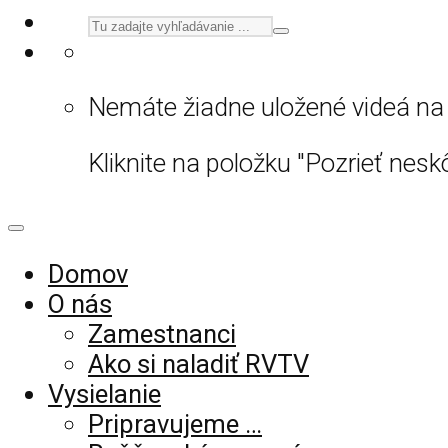
Nemáte žiadne uložené videá na 
Kliknite na položku "Pozrieť neskô
Domov
O nás
Zamestnanci
Ako si naladiť RVTV
Vysielanie
Pripravujeme …