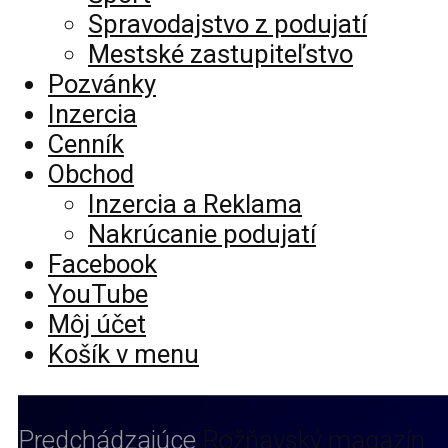
Spravodajstvo z podujatí
Mestské zastupiteľstvo
Pozvánky
Inzercia
Cenník
Obchod
Inzercia a Reklama
Nakrúcanie podujatí
Facebook
YouTube
Môj účet
Košík v menu
Predchádzajúce
Rožňavský magazín