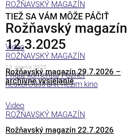
ROŽŇAVSKÝ MAGAZÍN
TIEŽ SA VÁM MÔŽE PÁČIŤ
Rožňavský magazín
12.3.2025
Video
ROŽŇAVSKÝ MAGAZÍN
13. marca 2025
Rožňavský magazín 29.7.2026 –
Pridať komentár
Pozrieť
archívne vysielanie
neskôr
Odstrániť
Režim kino
Video
ROŽŇAVSKÝ MAGAZÍN
Rožňavský magazín 22.7.2026