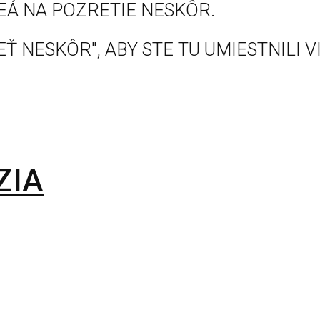
EÁ NA POZRETIE NESKÔR.
Ť NESKÔR", ABY STE TU UMIESTNILI V