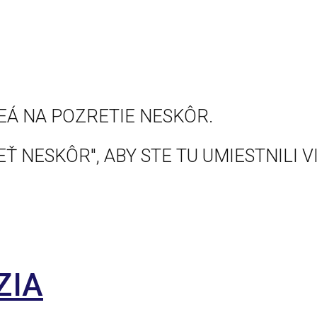
EÁ NA POZRETIE NESKÔR.
Ť NESKÔR", ABY STE TU UMIESTNILI V