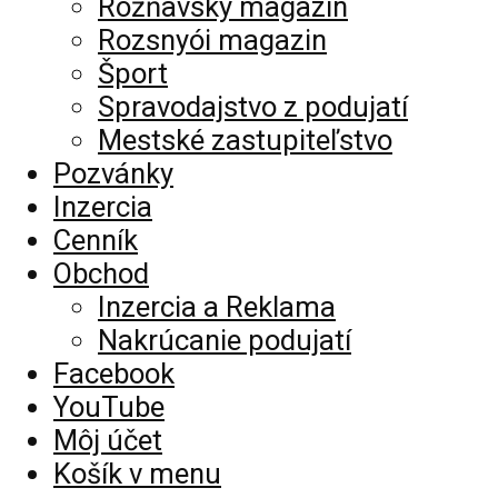
Rožňavský magazín
Rozsnyói magazin
Šport
Spravodajstvo z podujatí
Mestské zastupiteľstvo
Pozvánky
Inzercia
Cenník
Obchod
Inzercia a Reklama
Nakrúcanie podujatí
Facebook
YouTube
Môj účet
Košík v menu