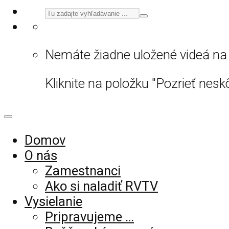
Nemáte žiadne uložené videá na 
Kliknite na položku "Pozrieť neskô
Domov
O nás
Zamestnanci
Ako si naladiť RVTV
Vysielanie
Pripravujeme …