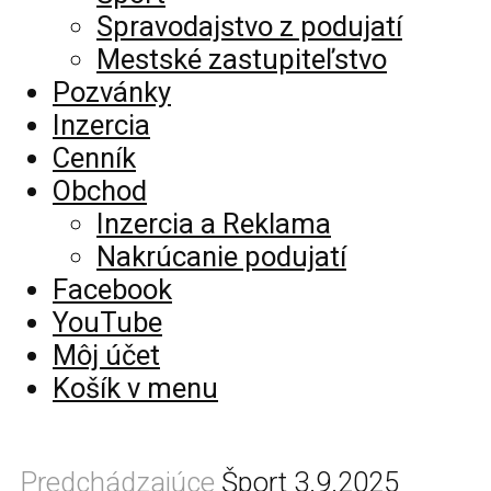
Spravodajstvo z podujatí
Mestské zastupiteľstvo
Pozvánky
Inzercia
Cenník
Obchod
Inzercia a Reklama
Nakrúcanie podujatí
Facebook
YouTube
Môj účet
Košík v menu
Predchádzajúce
Šport 3.9.2025