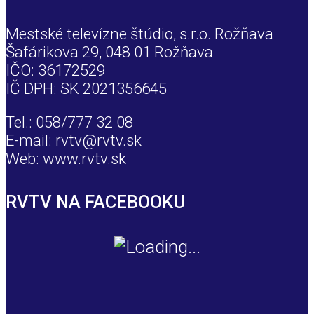
Mestské televízne štúdio, s.r.o. Rožňava
Šafárikova 29, 048 01 Rožňava
IČO: 36172529
IČ DPH: SK 2021356645
Tel.: 058/777 32 08
E-mail: rvtv@rvtv.sk
Web: www.rvtv.sk
RVTV NA FACEBOOKU