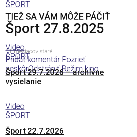
ŠPORT
TIEŽ SA VÁM MÔŽE PÁČIŤ
Šport 27.8.2025
Video
11 mesiacov staré
ŠPORT
Pridať komentár
Pozrieť
neskôr
Odstrániť
Režim kino
Šport 29.7.2026 – archívne
vysielanie
Video
ŠPORT
Šport 22.7.2026