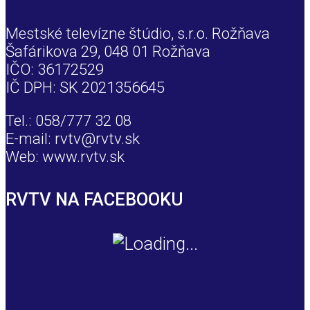
Mestské televízne štúdio, s.r.o. Rožňava
Šafárikova 29, 048 01 Rožňava
IČO: 36172529
IČ DPH: SK 2021356645
Tel.: 058/777 32 08
E-mail: rvtv@rvtv.sk
Web: www.rvtv.sk
RVTV NA FACEBOOKU