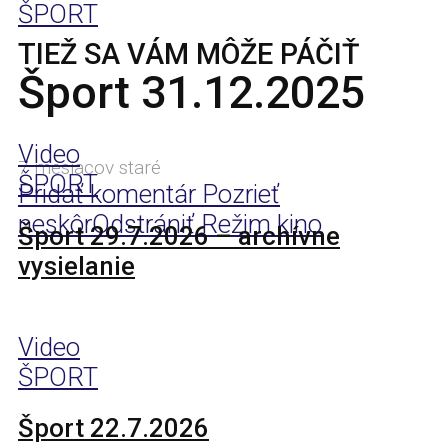
ŠPORT
TIEŽ SA VÁM MÔŽE PÁČIŤ
Šport 31.12.2025
Video
7 mesiacov staré
ŠPORT
Pridať komentár
Pozrieť
neskôr
Odstrániť
Režim kino
Šport 29.7.2026 – archívne
vysielanie
Video
ŠPORT
Šport 22.7.2026