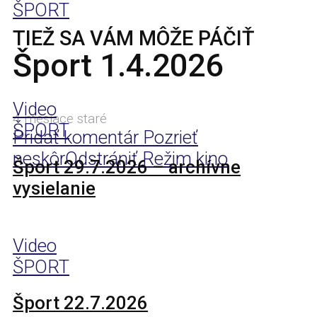
ŠPORT
TIEŽ SA VÁM MÔŽE PÁČIŤ
Šport 1.4.2026
Video
4 mesiace staré
ŠPORT
Pridať komentár
Pozrieť
neskôr
Odstrániť
Režim kino
Šport 29.7.2026 – archívne
vysielanie
Video
ŠPORT
Šport 22.7.2026