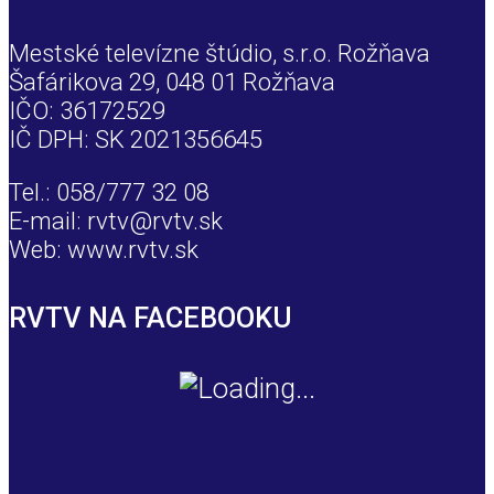
Mestské televízne štúdio, s.r.o. Rožňava
Šafárikova 29, 048 01 Rožňava
IČO: 36172529
IČ DPH: SK 2021356645
Tel.: 058/777 32 08
E-mail: rvtv@rvtv.sk
Web: www.rvtv.sk
RVTV NA FACEBOOKU