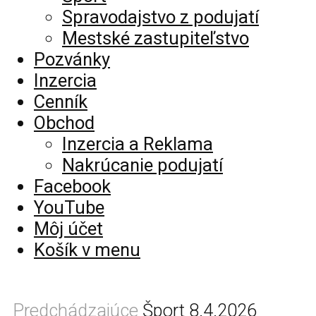
Spravodajstvo z podujatí
Mestské zastupiteľstvo
Pozvánky
Inzercia
Cenník
Obchod
Inzercia a Reklama
Nakrúcanie podujatí
Facebook
YouTube
Môj účet
Košík v menu
Predchádzajúce
Šport 8.4.2026