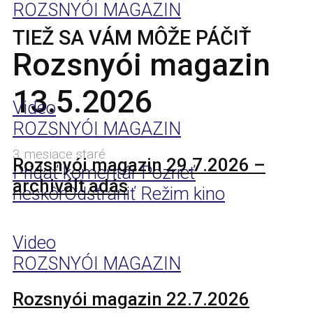
ROZSNYÓI MAGAZIN
TIEŽ SA VÁM MÔŽE PÁČIŤ
Rozsnyói magazin
13.5.2026
Video
ROZSNYÓI MAGAZIN
3 mesiace staré
Rozsnyói magazin 29.7.2026 –
Pridať komentár
Pozrieť
archivált adás
neskôr
Odstrániť
Režim kino
Video
ROZSNYÓI MAGAZIN
Rozsnyói magazin 22.7.2026