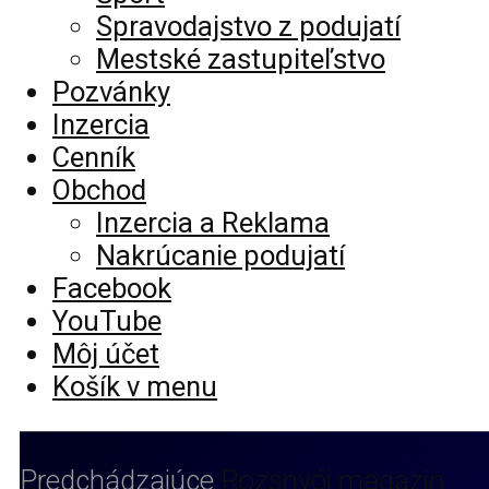
Spravodajstvo z podujatí
Mestské zastupiteľstvo
Pozvánky
Inzercia
Cenník
Obchod
Inzercia a Reklama
Nakrúcanie podujatí
Facebook
YouTube
Môj účet
Košík v menu
Predchádzajúce
Rozsnyói magazin