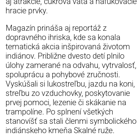
aj atrakcie, cukrová vata a nafukovacie
hracie prvky.
Magazín prináša aj reportáž z
dopravného ihriska, kde sa konala
tematická akcia inšpirovaná životom
indiánov. Približne dvesto detí plnilo
úlohy zamerané na odvahu, vytrvalosť,
spoluprácu a pohybové zručnosti.
Vyskúšali si lukostreľbu, jazdu na koni,
streľbu zo vzduchovky, poskytovanie
prvej pomoci, lezenie či skákanie na
trampolíne. Po splnení všetkých
stanovíšť sa stali členmi symbolického
indiánskeho kmeňa Skalné ruže.