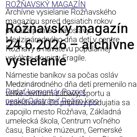
ROŽŇAVSKÝ MAGAZÍN
Archívne vysielanie Rožňavského
magazínu spred desiatich rokov
Rožňavský magazín
prináša pohľad na oslavy
Medzinárodného dňa detí v centre
24.6.2026 – archívne
Rožňavy a návštevu populárnej
vysielanie
vokálnej skupiny Fragile.
Námestie baníkov sa počas osláv
Medzinárodného dňa detí premenilo na
1 mesiac staré
Pridať komentár
Pozrieť
veľké centrum zábavy, športu a
neskôr
Odstrániť
Režim kino
vzdelávania. Do prípravy podujatia sa
zapojilo mesto Rožňava, Základná
umelecká škola, Centrum voľného
času, Banícke múzeum, Gemerské