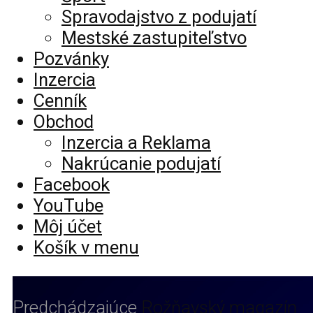
Spravodajstvo z podujatí
Mestské zastupiteľstvo
Pozvánky
Inzercia
Cenník
Obchod
Inzercia a Reklama
Nakrúcanie podujatí
Facebook
YouTube
Môj účet
Košík v menu
Predchádzajúce
Rožňavský magazín