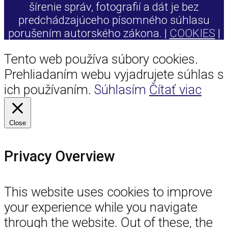
šírenie správ, fotografií a dát je bez
predchádzajúceho písomného súhlasu
porušením autorského zákona. |
COOKIES
|
Tento web používa súbory cookies.
Prehliadaním webu vyjadrujete súhlas s
ich používaním.
Súhlasím
Čítať viac
Close
Privacy Overview
This website uses cookies to improve
your experience while you navigate
through the website. Out of these, the