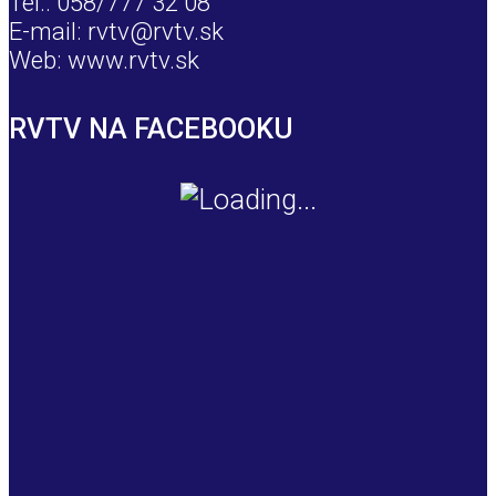
Tel.: 058/777 32 08
E-mail: rvtv@rvtv.sk
Web: www.rvtv.sk
RVTV NA FACEBOOKU