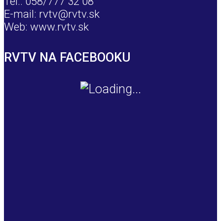
Tel.: 058/777 32 08
E-mail: rvtv@rvtv.sk
Web: www.rvtv.sk
RVTV NA FACEBOOKU