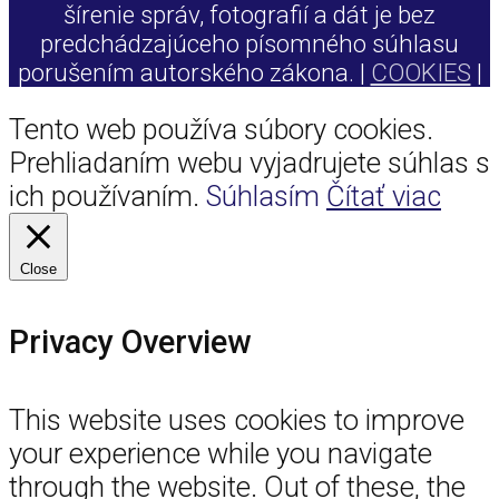
šírenie správ, fotografií a dát je bez
predchádzajúceho písomného súhlasu
porušením autorského zákona. |
COOKIES
|
Tento web používa súbory cookies.
Prehliadaním webu vyjadrujete súhlas s
ich používaním.
Súhlasím
Čítať viac
Close
Privacy Overview
This website uses cookies to improve
your experience while you navigate
through the website. Out of these, the