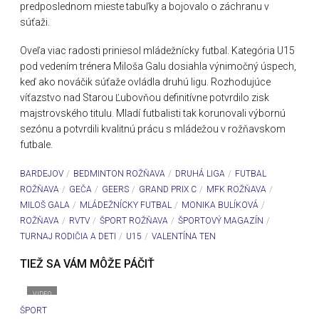
predposlednom mieste tabuľky a bojovalo o záchranu v
súťaži.
Oveľa viac radosti priniesol mládežnícky futbal. Kategória U15
pod vedením trénera Miloša Galu dosiahla výnimočný úspech,
keď ako nováčik súťaže ovládla druhú ligu. Rozhodujúce
víťazstvo nad Starou Ľubovňou definitívne potvrdilo zisk
majstrovského titulu. Mladí futbalisti tak korunovali výbornú
sezónu a potvrdili kvalitnú prácu s mládežou v rožňavskom
futbale.
BARDEJOV
BEDMINTON ROŽŇAVA
DRUHÁ LIGA
FUTBAL
ROŽŇAVA
GEČA
GEERS
GRAND PRIX C
MFK ROŽŇAVA
MILOŠ GALA
MLÁDEŽNÍCKY FUTBAL
MONIKA BULÍKOVÁ
ROŽŇAVA
RVTV
ŠPORT ROŽŇAVA
ŠPORTOVÝ MAGAZÍN
TURNAJ RODIČIA A DETI
U15
VALENTÍNA TEN
TIEŽ SA VÁM MÔŽE PÁČIŤ
VIDEO
ŠPORT