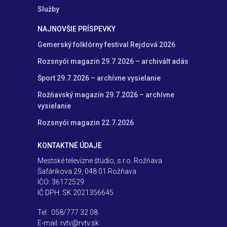
Služby
NAJNOVŠIE PRÍSPEVKY
Gemerský folklórny festival Rejdová 2026
Rozsnyói magazin 29.7.2026 – archivált adás
Šport 29.7.2026 – archívne vysielanie
Rožňavský magazín 29.7.2026 – archívne
vysielanie
Rozsnyói magazin 22.7.2026
KONTAKTNÉ ÚDAJE
Mestské televízne štúdio, s.r.o. Rožňava
Šafárikova 29, 048 01 Rožňava
IČO: 36172529
IČ DPH: SK 2021356645
Tel.: 058/777 32 08
E-mail: rvtv@rvtv.sk