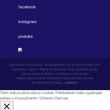
facebook
instagram
youtube
COPYRIGHT © 2024 RVTV - MTVŠ (MESTSKÉ TELEVÍZNE ŠTÚDIO, S.R.O.
ROŽŇAVA) | VŠETKY PRÁVA VYHRADENÉ | PUBLIKOVANIE ALEBO
ĎALŠIE ŠÍRENIE SPRÁV, FOTOGRAFIÍ A DÁT JE BEZ
PREDCHÁDZAJÚCEHO PÍSOMNÉHO SÚHLASU PORUŠENÍM
AUTORSKÉHO ZÁKONA. |
COOKIES
|
Tento web používa súbory cookies. Prehliadaním webu vyjadrujete
súhlas s ich používaním.
Súhlasím
Čítať viac