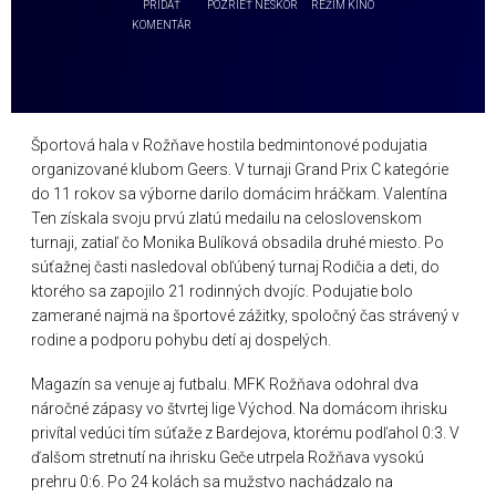
PRIDAŤ
POZRIEŤ NESKÔR
REŽIM KINO
KOMENTÁR
Športová hala v Rožňave hostila bedmintonové podujatia
organizované klubom Geers. V turnaji Grand Prix C kategórie
do 11 rokov sa výborne darilo domácim hráčkam. Valentína
Ten získala svoju prvú zlatú medailu na celoslovenskom
turnaji, zatiaľ čo Monika Bulíková obsadila druhé miesto. Po
súťažnej časti nasledoval obľúbený turnaj Rodičia a deti, do
ktorého sa zapojilo 21 rodinných dvojíc. Podujatie bolo
zamerané najmä na športové zážitky, spoločný čas strávený v
rodine a podporu pohybu detí aj dospelých.
Magazín sa venuje aj futbalu.
MFK Rožňava
odohral dva
náročné zápasy vo štvrtej lige Východ. Na domácom ihrisku
privítal vedúci tím súťaže z Bardejova, ktorému podľahol 0:3. V
ďalšom stretnutí na ihrisku Geče utrpela Rožňava vysokú
prehru 0:6. Po 24 kolách sa mužstvo nachádzalo na