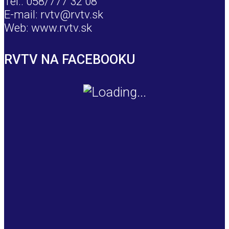
Tel.: 058/777 32 08
E-mail: rvtv@rvtv.sk
Web: www.rvtv.sk
RVTV NA FACEBOOKU