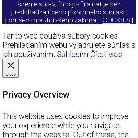
šírenie správ, fotografií a dát je bez
predchádzajúceho písomného súhlasu
porušením autorského zákona. |
COOKIES
|
Tento web používa súbory cookies.
Prehliadaním webu vyjadrujete súhlas s
ich používaním.
Súhlasím
Čítať viac
Close
Privacy Overview
This website uses cookies to improve
your experience while you navigate
through the website. Out of these, the