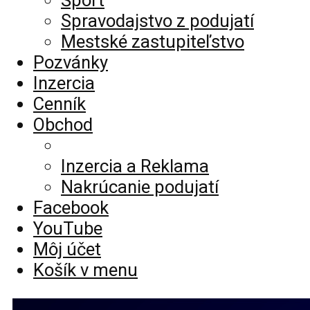
Šport
Spravodajstvo z podujatí
Mestské zastupiteľstvo
Pozvánky
Inzercia
Cenník
Obchod
Inzercia a Reklama
Nakrúcanie podujatí
Facebook
YouTube
Môj účet
Košík v menu