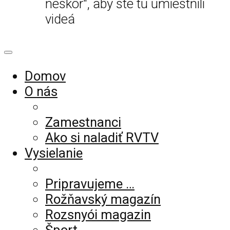
neskôr", aby ste tu umiestnili
videá
Domov
O nás
Zamestnanci
Ako si naladiť RVTV
Vysielanie
Pripravujeme …
Rožňavský magazín
Rozsnyói magazin