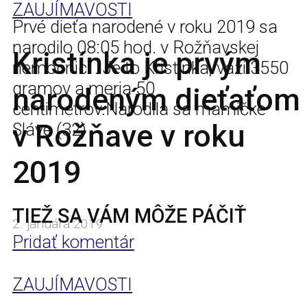
ZAUJÍMAVOSTI
Prvé dieťa narodené v roku 2019 sa
narodilo 08:05 hod. v Rožňavskej
Kristínka je prvým
nemocnici . Je to Kristínka, váži 3550
gramov a meria 50
narodeným dieťaťom
centimetrov.Narodila sa mamičke
v Rožňave v roku
Sláve (32)
2019
TIEŽ SA VÁM MÔŽE PÁČIŤ
2. januára 2019
Pridať komentár
ZAUJÍMAVOSTI