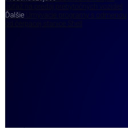
súťaž na predaj prebytočných vozidiel
Ďalšie
Umývacie programy s odmenou
od čerpacej stanice Shell