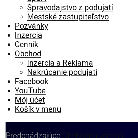
Spravodajstvo z podujatí
Mestské zastupiteľstvo
Pozvánky
Inzercia
Cenník
Obchod
Inzercia a Reklama
Nakrúcanie podujatí
Facebook
YouTube
Môj účet
Košík v menu
Predchádzajúce
Obchodná verejná