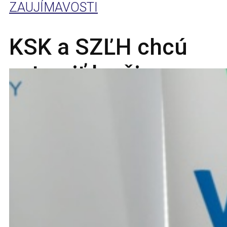
ZAUJÍMAVOSTI
KSK a SZĽH chcú
vytvoriť lepšie
podmienky pre
mladé talenty
18. júna 2019
Pridať komentár