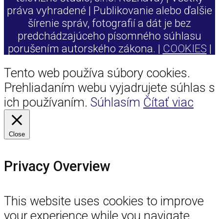
práva vyhradené | Publikovanie alebo ďalšie
šírenie správ, fotografií a dát je bez
predchádzajúceho písomného súhlasu
porušením autorského zákona. |
COOKIES
|
Tento web používa súbory cookies.
Prehliadaním webu vyjadrujete súhlas s
ich používaním.
Súhlasím
Čítať viac
Close
Privacy Overview
This website uses cookies to improve
your experience while you navigate