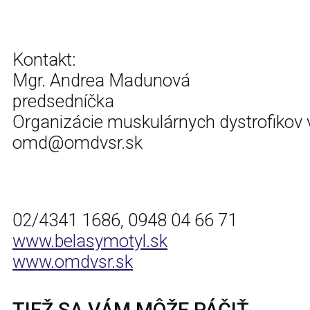
Kontakt:
Mgr. Andrea Madunová
predsedníčka
Organizácie muskulárnych dystrofikov 
omd@omdvsr.sk
02/4341 1686, 0948 04 66 71
www.belasymotyl.sk
www.omdvsr.sk
TIEŽ SA VÁM MÔŽE PÁČIŤ