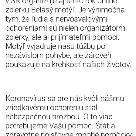
v SR organizuje aj tento rok online
zbierku Belasý motýľ. Je výnimočná
tým, že ľudia s nervosvalovými
ochoreniami sú nielen organizátormi
zbierky, ale aj prijímateľmi pomoci.
Motýľ vyjadruje našu túžbu po
nezávislom pohybe, ale zároveň
poukazuje na krehkosť našich životov.
Koronavírus sa pre nás kvôli nášmu
zriedkavému ochoreniu stal
nebezpečnou hrozbou. O to viac
potrebujeme Vašu pomoc. Štát a
zdravotné poisťovne mnohé pomôcky,