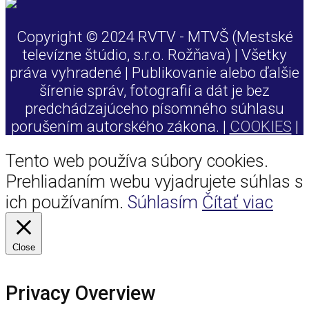
Copyright © 2024 RVTV - MTVŠ (Mestské
televízne štúdio, s.r.o. Rožňava) | Všetky
práva vyhradené | Publikovanie alebo ďalšie
šírenie správ, fotografií a dát je bez
predchádzajúceho písomného súhlasu
porušením autorského zákona. |
COOKIES
|
Tento web používa súbory cookies.
Prehliadaním webu vyjadrujete súhlas s
ich používaním.
Súhlasím
Čítať viac
Close
Privacy Overview