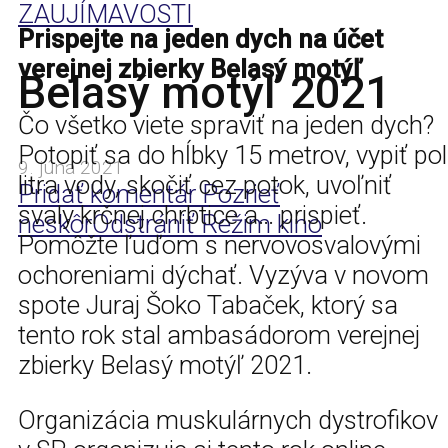
ZAUJÍMAVOSTI
Prispejte na jeden dych na účet
verejnej zbierky Belasý motýľ
Belasý motýľ 2021
Čo všetko viete spraviť na jeden dych?
Potopiť sa do hĺbky 15 metrov, vypiť pol
9. júna 2021
litra vody, skočiť cez potok, uvoľniť
Pridať komentár
Pozrieť
svaly krčnej chrbtice a… prispieť.
neskôr
Odstrániť
Režim kino
Pomôžte ľuďom s nervovosvalovými
ochoreniami dýchať. Vyzýva v novom
spote Juraj Šoko Tabaček, ktorý sa
tento rok stal ambasádorom verejnej
zbierky Belasý motýľ 2021.
Organizácia muskulárnych dystrofikov