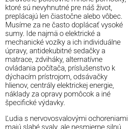
ktoré sú nevyhnutné pre náš život,
preplácajú len čiastočne alebo vôbec.
Musíme za ne často doplácať vysoké
sumy. Ide najmä o elektrické a
mechanické vozíky a ich individuálne
úpravy, antidekubitné sedačky a
matrace, zdviháky, alternatívne
ovládania počítača, príslušenstvo k
dýchacím prístrojom, odsávačky
hlienov, centrály elektrickej energie,
náklady za opravy pomôcok a iné
špecifické výdavky.
Ľudia s nervovosvalovými ochoreniami
majú slabé svaly, ale nesmierne silnú