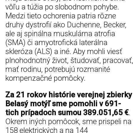
vôľu a túžia po slobodnom pohybe.
Medzi tieto ochorenia patria rôzne
druhy dystrofií ako Duchenne, Becker,
ale aj spinálna muskulárna atrofia
(SMA) či amyotrofická laterálna
skleróza (ALS) a iné. Aby mohli viesť
plnohodnotný život, študovať, pracovať
mať rodinu, potrebujú rozmanité
kompenzačné pomôcky.
Za 21 rokov histórie verejnej zbierky
Belasý motýľ sme pomohli v 691-
tich prípadoch sumou 389.051,65 €
.
Okrem iných pomôcok, sme prispeli na
158 elektrických a na 144